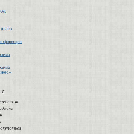
КАК
ННОГО
Конференции
рамма
рамма
знес –
ию
чаются на
удобно
ой
т
покупаться