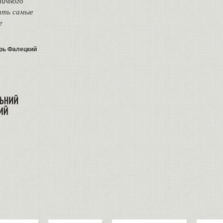
личного
ить самые
е
рь Фалецкий