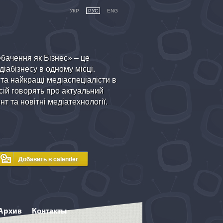
УКР
РУС
ENG
бачення як Бізнес» – це
іабізнесу в одному місці.
 та найкращі медіаспеціалісти в
ій говорять про актуальний
т та новітні медіатехнології.
Архив
Контакты