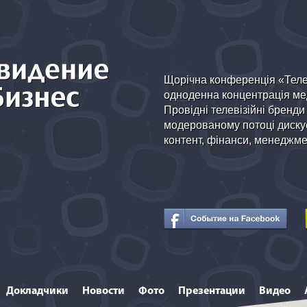
Щорічна конференція «Теле
одноденна концентрація мед
Провідні телевізійні бренди
модерованому потоці дискус
контент, фінанси, менеджмен
Докладчики
Новости
Фото
Презентации
Видео