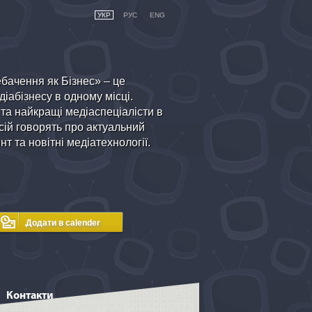
УКР
РУС
ENG
бачення як Бізнес» – це
іабізнесу в одному місці.
 та найкращі медіаспеціалісти в
ій говорять про актуальний
т та новітні медіатехнології.
Контакти