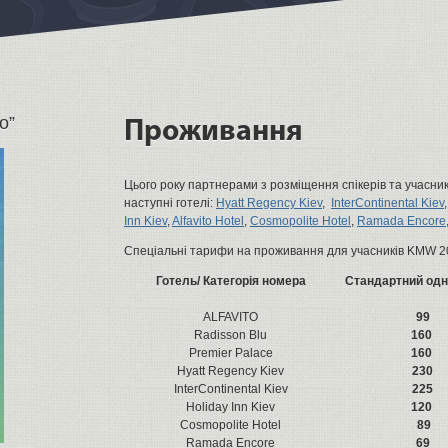
о”
Проживання
Цього року партнерами з розміщення спікерів та учасн
наступні готелі:
Hyatt Regency Kiev
,
InterContinental Kiev
Inn Kiev
,
Alfavito Hotel
,
Cosmopolite Hotel
,
Ramada Encore
Спеціальні тарифи на проживання для учасників KMW 2
Готель/ Категорія номера
Стандартний одн
ALFAVITO
99
Radisson Blu
160
Premier Palace
160
Hyatt Regency Kiev
230
InterContinental Kiev
225
Holiday Inn Kiev
120
Cosmopolite Hotel
89
Ramada Encore
69