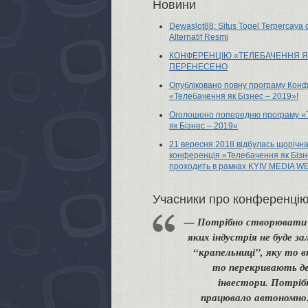
Новини
Dewaslot88: Situs Togel Terpercaya
Alternatif Resmi
КОНФЕРЕНЦІЮ «ТЕЛЕБАЧЕННЯ Я
ПЕРЕНЕСЕНО
Опубліковано повну програму Конф
«Телебачення як Бізнес – 2019»!
Оголошено попередню програму «
як Бізнес – 2019»
21 вересня 2018 відбулась щорічн
конференція «Телебачення як Бізн
проходить в рамках KYIV MEDIA W
Учасники про конференці
Потрібно створювати 
яких індустрія не буде з
“крапельниці”, яку то 
то перекривають д
інвестори. Потріб
працювало автономно.