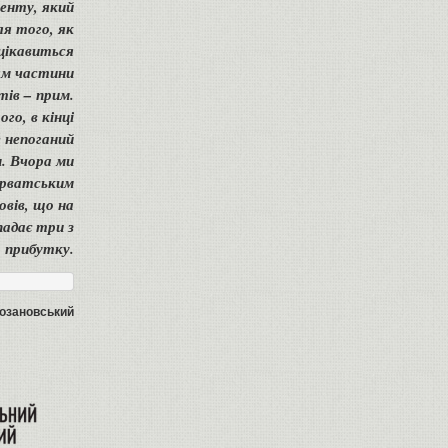
енту, який
ля того, як
 цікавиться
ям частини
ів – прим.
го, в кінці
е непоганий
м. Вчора ми
орватським
овів, що на
падає три з
 прибутку.
Созановський