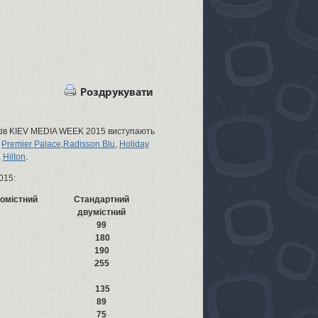
Роздрукувати
иків KIEV MEDIA WEEK 2015 виступають
,
Premier Palace
,
Radisson Blu
,
Holiday
,
Hilton
.
015:
омістний
Cтандартний
двумістний
99
180
190
255
135
89
75