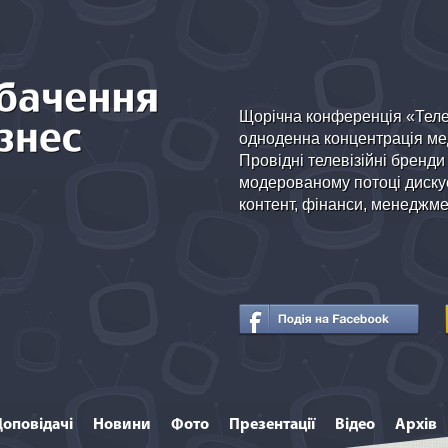
Щорічна конференція «Теле
одноденна концентрація мед
Провідні телевізійні бренди
модерованому потоці дискус
контент, фінанси, менеджмен
Доповідачі
Новини
Фото
Презентації
Відео
Архів