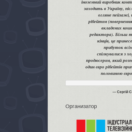
іноземний виробник конт
заходить в Україну, піс
огляне пейзажі,
рібейтом (поверненн
вкладених кошт
редактора). Більш то
кінців, це принес
прибуток всі
спілкувалися з х
продюсером, який розп
один євро рібейтів при
половиною євро
Сергій 
Организатор