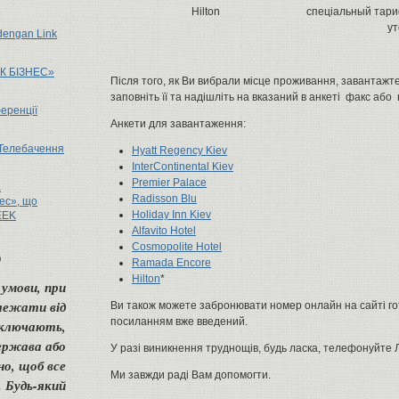
Hilton
спеціальный тари
ут
 dengan Link
К БІЗНЕС»
Після того, як Ви вибрали місце проживання, завантажте
заповніть її та надішліть на вказаний в анкеті факс або
еренції
Анкети для завантаження:
Телебачення
Hyatt Regency Kiev
InterContinental Kiev
Premier Palace
а
Radisson Blu
ес», що
Holiday Inn Kiev
EEK
Alfavito Hotel
Cosmopolite Hotel
ю
Ramada Encore
Hilton
*
умови, при
алежати від
Ви також можете забронювати номер онлайн на сайті г
посиланням вже введений.
включають,
ержава або
У разі виникнення труднощів, будь ласка, телефонуйте 
но, щоб все
Ми завжди раді Вам допомогти.
 Будь-який