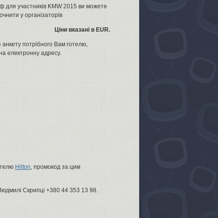
ф для участників KMW 2015 ви можете
очнити у організаторів
Ціни вказані в EUR.
 анкету потрібного Вам готелю,
 на електронну адресу.
отелю
Hilton
, промокод за цим
Людмилі Скрипці +380 44 353 13 98.