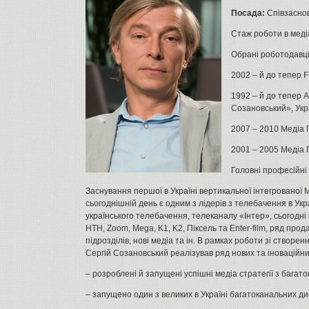
Посада:
Співзасно
Стаж роботи в медіа
Обрані роботодавці
2002 – й до тепер F
1992 – й до тепер 
Созановський», Укр
2007 – 2010 Медіа 
2001 – 2005 Медіа 
Головні професійні
Заснування першої в Україні вертикальної інтегрованої М
сьогоднішній день є одним з лідерів з телебачення в Укр
українського телебачення, телеканалу «Інтер», сьогодні
НТН, Zoom, Mega, K1, K2, Піксель та Enter-film, ряд про
підрозділів, нові медіа та ін. В рамках роботи зі створе
Сергій Созановський реалізував ряд нових та іноваційни
– розроблені й запущені успішні медіа стратегії з багат
– запущено один з великих в Україні багатоканальних ди