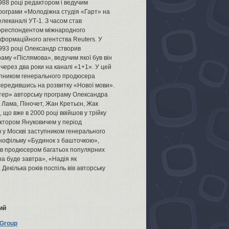
988 році редактором і ведучим
рограми «Молодіжна студія «Гарт» на
елеканалі УТ-1. З часом став
ореспондентом міжнародного
нформаційного агентства Reuters. У
993 році Олександр створив
му «Післямова», ведучим якої був він
через два роки на каналі «1+1». У цей
упником генерального продюсера
середившись на розвитку «Нової мови».
тер» авторську програму Олександра
 Лама, Піночет, Жан Кретьєн, Жак
 що вже в 2000 році ввійшов у трійку
іктором Януковичем у період
в у Москві заступником генерального
інофільму «Будинок з башточкою»,
 був продюсером багатьох популярних
ра буде завтра», «Надія як
Декілька років поспіль вів авторську
ий
 Group