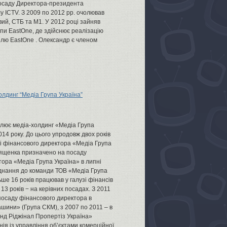
осаду Директора-президента
у ICTV. З 2009 по 2012 рр. очолював
вий, СТБ та М1. У 2012 році зайняв
пи EastOne, де здійснює реалізацію
елю EastOne . Олександр є членом
лдинг “Медіа Група Україна”
лює медіа-холдинг «Медіа Група
014 року. До цього упродовж двох років
і фінансового директора «Медіа Група
Лященка призначено на посаду
ора «Медіа Група Україна» в липні
єднання до команди ТОВ «Медіа Група
ьше 16 років працював у галузі фінансів
х 13 років − на керівних посадах. З 2011
посаду фінансового директора в
машини» (Група СКМ), з 2007 по 2011 – в
нд Ріджінал Пропертіз Україна»
ія із управління об’єктами комерційної