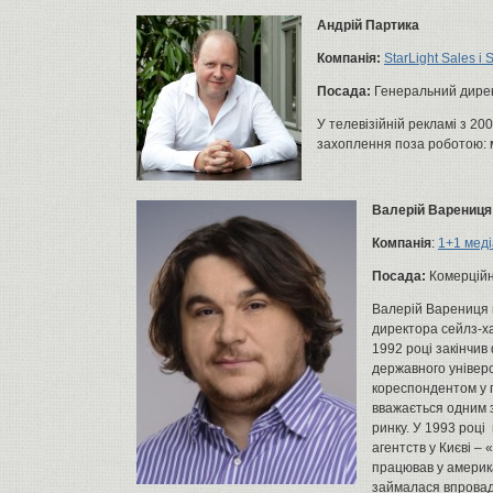
Андрій Партика
Компанія:
StarLight Sales і 
Посада:
Генеральний дире
У телевізійній рекламі з 20
захоплення поза роботою: 
Валерій Варениця
Компанія
:
1+1 меді
Посада:
Комерційн
Валерій Варениця 
директора сейлз-х
1992 році закінчив
державного універс
кореспондентом у г
вважається одним з
ринку. У 1993 році
агентств у Києві –
працював у америка
займалася впровад