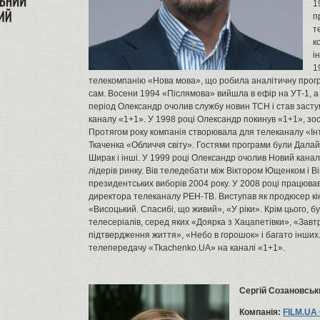
1
п
т
к
і
1
телекомпанію «Нова мова», що робила аналітичну програ
сам. Восени 1994 «Післямова» вийшла в ефір на УТ-1, а 
період Олександр очолив службу новин ТСН і став заст
каналу «1+1». У 1998 році Олександр покинув «1+1», зо
Протягом року компанія створювала для телеканалу «Ін
Ткаченка «Обличчя світу». Гостями програми були Далай
Ширак і інші. У 1999 році Олександр очолив Новий канал,
лідерів ринку. Вів теледебати між Віктором Ющенком і В
президентських виборів 2004 року. У 2008 році працюва
директора телеканалу РЕН-ТВ. Виступав як продюсер к
«Висоцький. Спасибі, що живий», «У ріки». Крім цього,
телесеріалів, серед яких «Доярка з Хацапетівки», «Завт
підтвердження життя», «Небо в горошок» і багато інших. 
телепередачу «Tkachenko.UA» на каналі «1+1».
Сергій Созановськ
Компанія:
FILM.UA