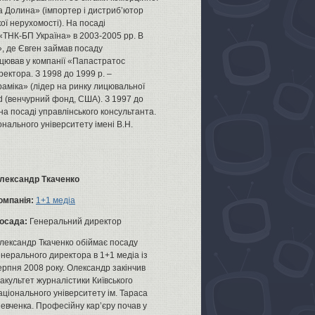
а Долина» (імпортер і дистриб’ютор
ої нерухомості). На посаді
«TНК-БП Україна» в 2003-2005 рр. В
», де Євген займав посаду
ацював у компанії «Папастратос
ектора. З 1998 до 1999 р. –
аміка» (лідер на ринку лицювальної
d (венчурний фонд, США). З 1997 до
а посаді управлінського консультанта.
онального університету імені В.Н.
лександр Ткаченко
омпанія:
1+1 медіа
осада:
Генеральний директор
лександр Ткаченко обіймає посаду
енерального директора в 1+1 медіа із
ерпня 2008 року. Олександр закінчив
акультет журналістики Київського
аціонального університету ім. Тараса
евченка. Професійну кар’єру почав у