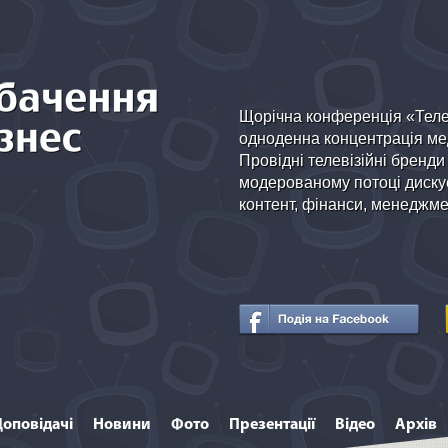
Щорічна конференція «Теле
одноденна концентрація мед
Провідні телевізійні бренди
модерованому потоці дискус
контент, фінанси, менеджмен
Доповідачі
Новини
Фото
Презентації
Відео
Архів