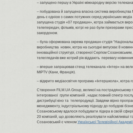
– запущено першу в Україні міжнародну версію телекана
– побудована й запущена власна система виробництва М
день є однією з самих потужних серед українських медіа
запущена студія «07 продакшн», котра займається виро
телепередач, фільмів, котрі не раз були призерами прест
закордоном.
– була сформована окрема продакшн-студія “Національн
виробництва новин, котра на сьогодні випускає 8 новинн
інноваційної структурі, створеної Сергієм Созановським,
телеглядачів вже котрий рік віддають перевагу новинним
– вперше запрацював стенд телеканала «Інтер» на вел
MIPTV (Кани, Франція).
– відкрито медіаосвітня програма «Інтершкола», котра г
Створення FILM.UA Group, великої на пострадянському п
інтегрованої групи компаній , надає повний спектр послу
дистрибуції кіно та телепродукції. Завдяки вірно пропра
менеджменту, індустріальному підходу до побудові бізне
Созановському вдалося побудувати лідера в своїй сфері.
20 компаній, що дозволяють реалізувати найсміливіші та
Созановський є членом
Української Телевізійної Академії