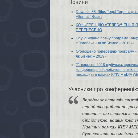
Новини
Dewaslot88: Situs Togel Terpercaya
Alternatif Resmi
КОНФЕРЕНЦІЮ «ТЕЛЕБАЧЕННЯ Я
ПЕРЕНЕСЕНО
Опубліковано повну програму Конф
«Телебачення як Бізнес – 2019»!
Оголошено попередню програму «
як Бізнес – 2019»
21 вересня 2018 відбулась щорічн
конференція «Телебачення як Бізн
проходить в рамках KYIV MEDIA W
Учасники про конференці
Впродовж останніх тижні
періодично робили розраху
дивилися, що сталося з н
бібліотекою, нашим конте
Навіть у рамках KIEV M
було сказано, що мінімальн