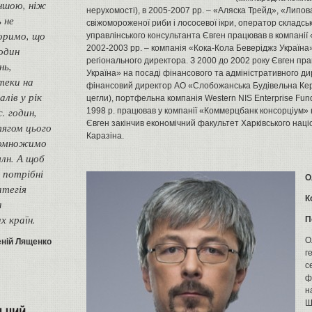
ншою, ніж
нерухомості), в 2005-2007 рр. – «Аляска Трейд», «Липов
 не
свіжомороженої риби і лососевої ікри, оператор складськ
оримо, що
управлінського консультанта Євген працював в компанії 
2002-2003 рр. – компанія «Кока-Кола Беверіджз Україна
годин
регіонального директора. З 2000 до 2002 року Євген пр
нь,
Україна» на посаді фінансового та адміністративного дир
теки на
фінансовий директор АО «Слобожанська Будівельна Кер
лів у рік
цегли), портфельна компанія Western NIS Enterprise Fun
. годин,
1998 р. працював у компанії «Коммерцбанк консорціум» н
Євген закінчив економічний факультет Харківського наці
тягом цього
Каразіна.
помножимо
млн. А щоб
 потрібні
О
атегія
К
а
х країн.
П
О
еній Лященко
г
с
ф
н
Ш