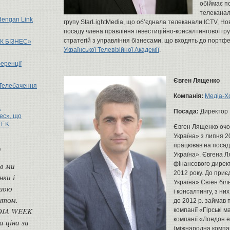
обіймає п
телеканал
 dengan Link
групу StarLightMedia, що об’єднала телеканали ICTV, Но
посаду члена правління інвестиційно-консалтингової гру
стратегій з управління бізнесами, що входять до портф
К БІЗНЕС»
Української Телевізійної Академії
.
еренції
Євген Лященко
Телебачення
Компанія:
Медіа-Хо
а
Посада:
Директор
ес», що
EEK
Євген Лященко очо
Україна» з липня 2
працював на посад
ю
Україна». Євгена 
фінансового директ
в ми
2012 року. До при
нки і
Україна» Євген біл
ашою
і консалтингу, з ни
нтом.
до 2012 р. займав 
EDIA WEEK
компанії «Гірські 
компанії «Лондон е
а ціна за
(міжнародна компан