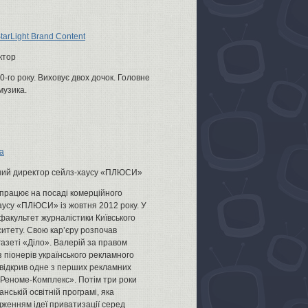
StarLight Brand Content
ктор
00-го року. Виховує двох дочок. Головне
музика.
а
ий директор сейлз-хаусу «ПЛЮСИ»
працює на посаді комерційного
аусу «ПЛЮСИ» із жовтня 2012 року. У
 факультет журналістики Київського
итету. Свою кар’єру розпочав
азеті «Діло». Валерій за правом
 піонерів українського рекламного
 відкрив одне з перших рекламних
 «Реноме-Комплекс». Потім три роки
нській освітній програмі, яка
женням ідеї приватизації серед