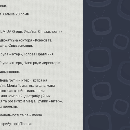
вник
: більше 20 років
:
ILM.UA Group, Україна, Співзасновник
Адвокатська контора «Коннов та
аїна, Співзасновник
Група «Інтер», Голова Правління
Група «Інтер», Член ради директорів
 досягнення:
едіа групи «Інтер», котра на
аїні. Медіа Група, окрім флагмана
 включає в себе телеканали
дакшн компаній, дистрибуційних
ння та розвитком Медіа Группи «Інтер»,
х проектів:
оканальності та new media
стрибуторів Thorsat