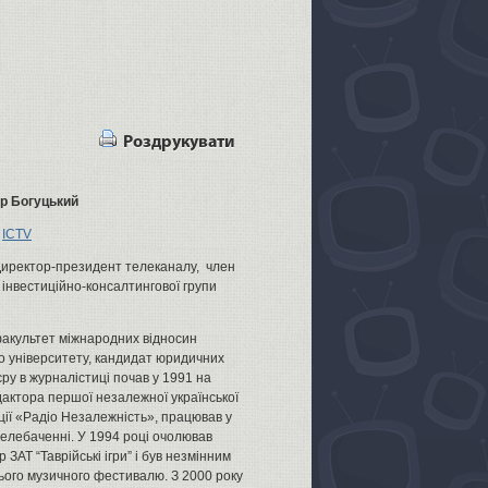
Роздрукувати
р Богуцький
ICTV
иректор-президент телеканалу, член
 інвестиційно-консалтингової групи
факультет міжнародних відносин
го університету, кандидат юридичних
єру в журналістиці почав у 1991 на
дактора першої незалежної української
ції «Радіо Незалежність», працював у
 телебаченні. У 1994 році очолював
 ЗАТ “Таврійські ігри” і був незмінним
ього музичного фестивалю. З 2000 року