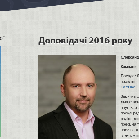
о”
Доповідачі 2016 року
Олександ
Компанія:
Посада:
Д
правління
EastOne
Закінчив 
Львівсько
наук. Кар’
посаді ре
радіостан
пресі, на
прес-центр
ведучим ц