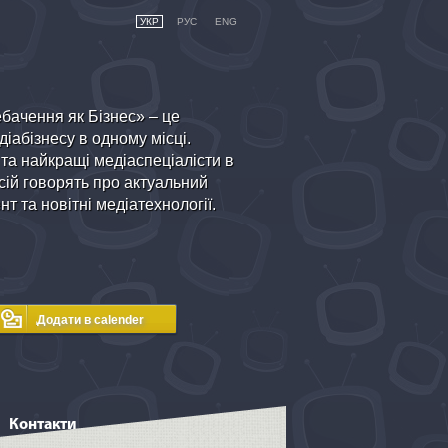
УКР
РУС
ENG
бачення як Бізнес» – це
іабізнесу в одному місці.
 та найкращі медіаспеціалісти в
ій говорять про актуальний
т та новітні медіатехнології.
Контакти