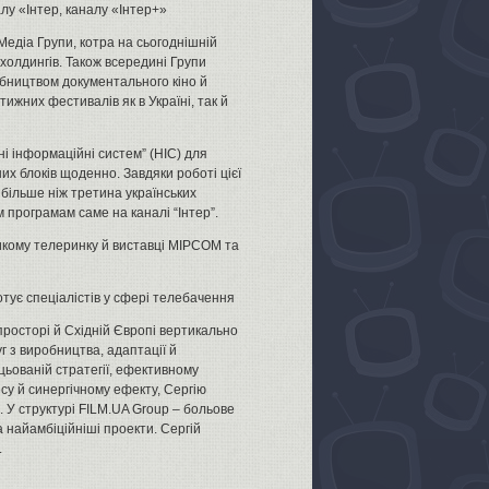
лу «Інтер, каналу «Інтер+»
едіа Групи, котра на сьогоднішній
 холдингів. Також всередині Групи
бництвом документального кіно й
ижних фестивалів як в Україні, так й
і інформаційні систем” (НІС) для
их блоків щоденно. Завдяки роботі цієї
 більше ніж третина українських
 програмам саме на каналі “Інтер”.
икому телеринку й виставці MIPCOM та
отує спеціалістів у сфері телебачення
росторі й Східній Європі вертикально
г з виробництва, адаптації й
цьованій стратегії, ефективному
су й синергічному ефекту, Сергію
 У структурі FILM.UA Group – больове
 найамбіційніші проекти. Сергій
.