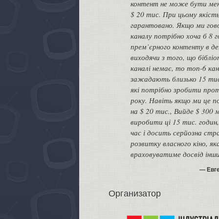
контент не може бути ме
$ 20 тис. При цьому якість
гарантовано. Якщо ми гов
каналу потрібно хоча б 8 
прем’єрного контенту в де
виходячи з того, що бібліо
каналі немає, то топ-6 кана
зажадають близько 15 тис
які потрібно зробити про
року. Навіть якщо ми це 
на $ 20 тис., Вийде $ 300 
виробити ці 15 тис. годин,
час і досить серйозна стр
розвитку власного кіно, як
враховуватиме досвід інши
Евг
Организатор