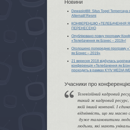
Новини
Dewaslot88: Situs Togel Terpercaya
Alternatif Resmi
КОНФЕРЕНЦІЮ «ТЕЛЕБАЧЕННЯ Я
ПЕРЕНЕСЕНО
Опубліковано повну програму Конф
«Телебачення як Бізнес – 2019»!
Оголошено попередню програму «
як Бізнес – 2019»
21 вересня 2018 відбулась щорічн
конференція «Телебачення як Бізн
проходить в рамках KYIV MEDIA W
Учасники про конференці
Телевізійний кадровий рес
такий ж кадровий ресурс, я
якій інший компанії. І єдина
відмінність, що ми маємо 
дуже талановитими людь
людьми, які мають унікаль