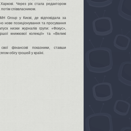
Харкові. Через рік стала редактором
 потім співвласником.
MH Group у Києві, де відповідала за
ено нове позиціонування та просування
пуск низки журналів групи: «Фокус»,
ршої книжкової колекції» та «Великі
ої фінансові показники, ставши
гом обігу грошей у країні.