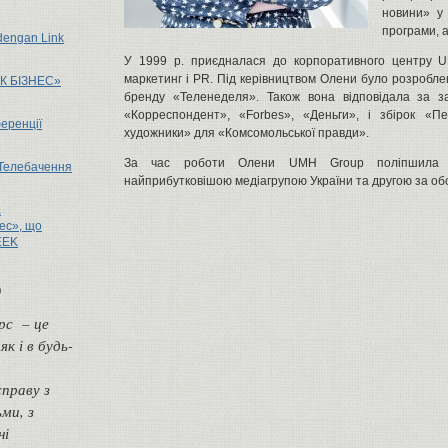
новини» у 
програми, а
 dengan Link
У 1999 р. приєдналася до корпоративного центру U
маркетинг і PR. Під керівництвом Олени було розробл
К БІЗНЕС»
бренду «Теленеделя». Також вона відповідала за за
«Корреспондент», «Forbes», «Деньги», і збірок «Пе
еренції
художники» для «Комсомольської правди».
За час роботи Олени UMH Group поліпшила св
Телебачення
найприбутковішою медіагрупою України та другою за обся
а
ес», що
EEK
ю
урс – це
к і в будь-
справу з
ми, з
ні