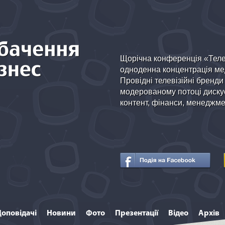
Щорічна конференція «Теле
одноденна концентрація мед
Провідні телевізійні бренди
модерованому потоці дискус
контент, фінанси, менеджмен
Доповідачі
Новини
Фото
Презентації
Відео
Архів