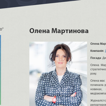
о”
Олена Мартинова
Олена Мар
Компанія:
Посада
: Д
Олена Мар
стратегічн
року.
Олена має 2
починала р
новинах, 
медіакомпа
Журналістс
репортером