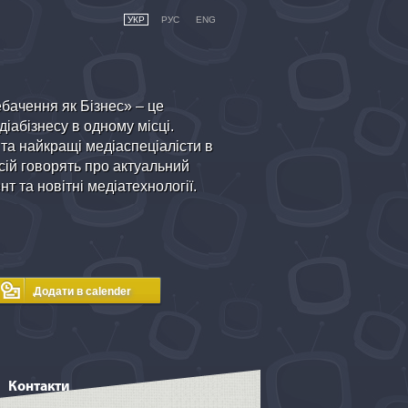
УКР
РУС
ENG
бачення як Бізнес» – це
іабізнесу в одному місці.
 та найкращі медіаспеціалісти в
ій говорять про актуальний
т та новітні медіатехнології.
Контакти