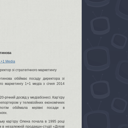
тинова
1+1 Media
иректор зі стратегічного маркетингу
тинова обіймає посаду директора зі
ого маркетингу 1+1 медіа з січня 2014
0-річний досвід у медіабізнесі. Кар’єру
епортером у телевізійних економічних
потім обіймала керівні посади в
ніях.
ьку кар’єру Олена почала в 1995 році
 в незалежній продакшн-студії «Ділові